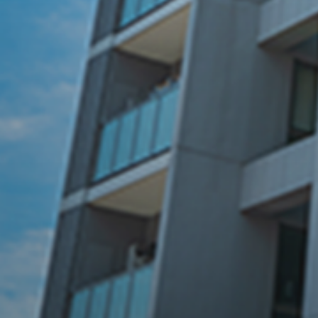
理由
03
明朗会計と
安心の価格設定