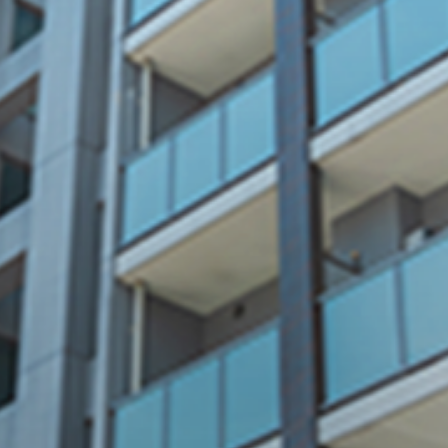
ETA
にお任せくださ
01
予算内で
おさめる提案力
お客様の事業内容や課題を
深く理解し、丁寧にヒアリン