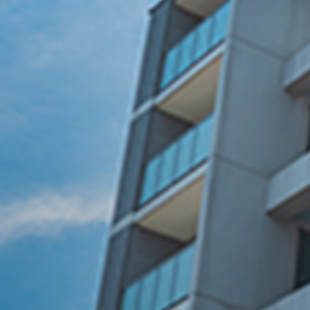
B
下呂市で
が選ばれる