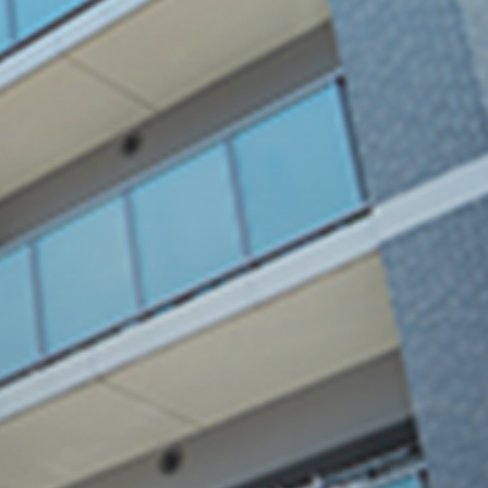
い
02
プロの技で
確かな品質を保
証
多数のリフォーム実績と、経