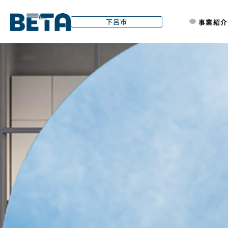
01
02
03
04
05
06
07
.
.
.
.
.
.
.
内
下呂市
事業紹介
容
を
ス
キ
ッ
プ