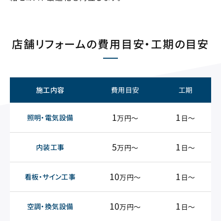
店舗リフォームの費用目安・工期の目安
施工内容
費用目安
工期
1
1
照明・電気設備
万円〜
日〜
5
1
内装工事
万円〜
日〜
10
1
看板・サイン工事
万円〜
日〜
10
1
空調・換気設備
万円〜
日〜