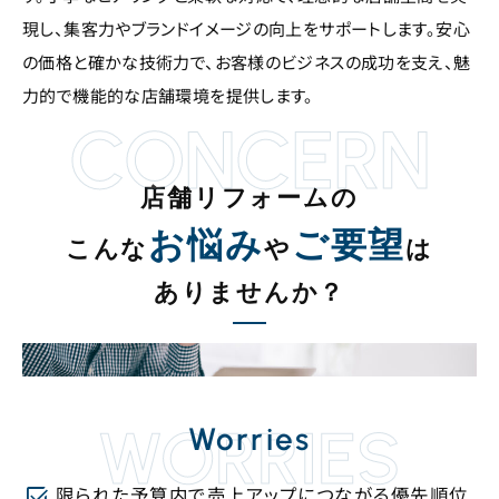
現し、集客力やブランドイメージの向上をサポートします。安心
の価格と確かな技術力で、お客様のビジネスの成功を支え、魅
力的で機能的な店舗環境を提供します。
CONCERN
店舗リフォームの
お悩み
ご要望
こんな
や
は
ありませんか？
WORRIES
Worries
限られた予算内で売上アップ
につながる優先順位