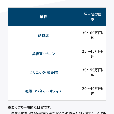
坪単価の目
業種
安
30〜60万円/
厨
飲食店
坪
25〜45万円/
美容室・サロン
坪
30〜50万円/
クリニック・整骨院
坪
20〜40万円/
物販・アパレル・オフィス
坪
あくまで一般的な目安です。
居抜き物件 は既存設備を活かせるため費用を抑えやすく、 スケル