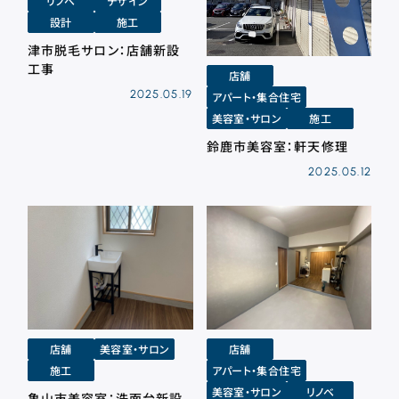
リノベ
デザイン
設計
施工
津市脱毛サロン：店舗新設
工事
店舗
2025.05.19
アパート・集合住宅
美容室・サロン
施工
鈴鹿市美容室：軒天修理
2025.05.12
店舗
美容室・サロン
店舗
施工
アパート・集合住宅
美容室・サロン
リノベ
亀山市美容室：洗面台新設