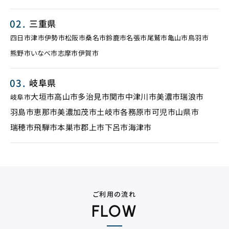
三重県
四日市
津市
伊勢市
松阪市
桑名市
鈴鹿市
名張市
尾鷲市
亀山市
鳥羽市
熊野市
いなべ市
志摩市
伊賀市
岐阜県
大垣市
高山市
多治見市
関市
中津川市
美濃市
瑞浪市
岐阜市
羽島市
恵那市
美濃加茂市
土岐市
各務原市
可児市
山県市
瑞穂市
飛騨市
本巣市
郡上市
下呂市
海津市
ご利用の流れ
FLOW