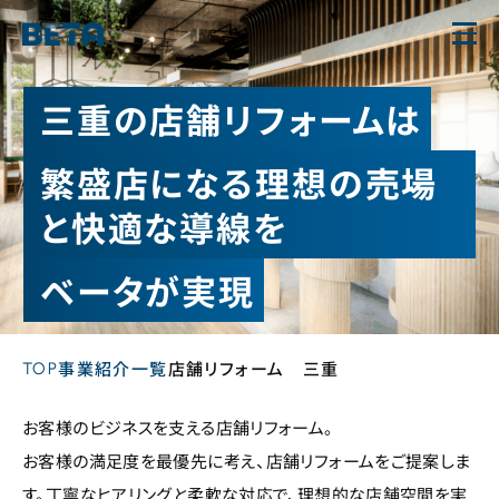
内
容
を
三重の店舗リフォームは
ス
キ
繁盛店になる理想の売場
ッ
と快適な導線を
プ
ベータが実現
TOP
事業紹介一覧
店舗リフォーム 三重
お客様のビジネスを支える店舗リフォーム。
お客様の満足度を最優先に考え、店舗リフォームをご提案しま
す。丁寧なヒアリングと柔軟な対応で、理想的な店舗空間を実