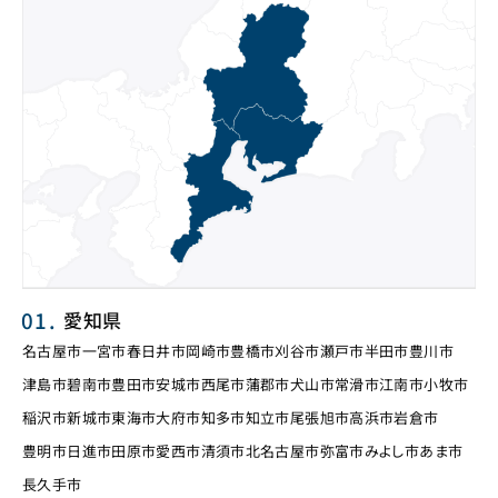
愛知県
名古屋市
一宮市
春日井市
岡崎市
豊橋市
刈谷市
瀬戸市
半田市
豊川市
津島市
碧南市
豊田市
安城市
西尾市
蒲郡市
犬山市
常滑市
江南市
小牧市
稲沢市
新城市
東海市
大府市
知多市
知立市
尾張旭市
高浜市
岩倉市
豊明市
日進市
田原市
愛西市
清須市
北名古屋市
弥富市
みよし市
あま市
長久手市