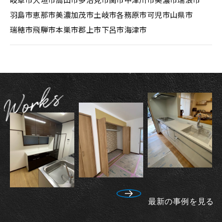
羽島市
恵那市
美濃加茂市
土岐市
各務原市
可児市
山県市
瑞穂市
飛騨市
本巣市
郡上市
下呂市
海津市
最新の事例を見る