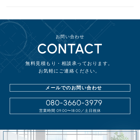
使用する材料や設備、リフォームの規模、間取り
具体的なリフォーム期間については、お打ち合わせの際にご
などによって大きく異なります。
説明させていただきます。
当社では、お客様のご要望を丁寧にヒアリングし、詳細なお
見積りを作成いたしますので、ご安心ください。
また、リフォームローンや補助金制度のご利用についてもご
お問い合わせ
CONTACT
相談いただけます。
無料見積もり・相談承っております。
お気軽にご連絡ください。
メールでのお問い合わせ
080-3660-3979
営業時間
09:00〜18:00
／⼟⽇祝休