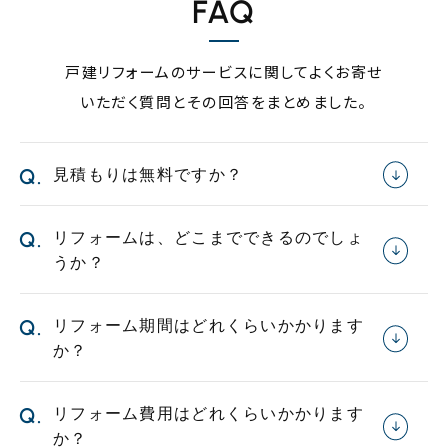
FAQ
戸建リフォームのサービスに関してよくお寄せ
いただく質問とその回答をまとめました。
見積もりは無料ですか？
はい、無料でお見積もりいたします。
お気軽にお問い合わせください。
リフォームは、どこまでできるのでしょ
お電話またはお問い合わせフォームにてご連絡いただけれ
うか？
ば、担当者が迅速に対応いたします。
間取りの変更や増築など、大規模なリフォームか
ら、キッチンやお風呂などの水回り設備の交換、
リフォーム期間はどれくらいかかります
壁紙や床の張替えといった内装リフォーム、外壁
か？
塗装や屋根の葺き替えなどの外装リフォームま
で、幅広く対応しております。
例えば、キッチンやお風呂などの水回りリフォー
ムであれば、約1週間～2週間程度、間取り変更を
お客様のご要望やご予算に合わせて、最適なプランをご提案
リフォーム費用はどれくらいかかります
伴うような大規模リフォームの場合は、数ヶ月か
させていただきます。
か？
かることもございます。