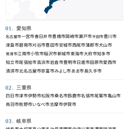
愛知県
一宮市
春日井市
豊橋市
岡崎市
瀬戸市
豊川市
名古屋市
半田市
津島市
碧南市
刈谷市
豊田市
安城市
西尾市
蒲郡市
犬山市
江南市
小牧市
稲沢市
新城市
東海市
大府市
知多市
常滑市
知立市
尾張旭市
高浜市
岩倉市
豊明市
日進市
田原市
愛西市
清須市
北名古屋市
弥富市
みよし市
あま市
長久手市
三重県
四日市
津市
伊勢市
松阪市
桑名市
鈴鹿市
名張市
尾鷲市
亀山市
鳥羽市
熊野市
いなべ市
志摩市
伊賀市
岐阜県
岐阜市
大垣市
高山市
多治見市
関市
中津川市
美濃市
瑞浪市