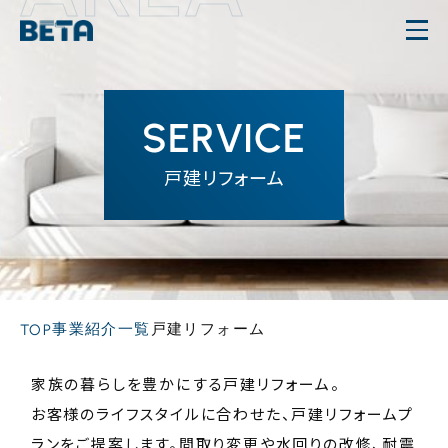
内
容
を
ス
SERVICE
キ
ッ
戸建リフォーム
プ
事業紹介一覧
戸建リフォーム
TOP
家族の暮らしを豊かにする戸建リフォーム。
お客様のライフスタイルに合わせた、戸建リフォームプ
ランをご提案します。間取り変更や水回りの改修、耐震