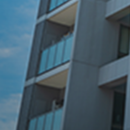
理由
03
明朗会計と
安心の価格設定