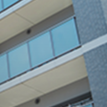
い
02
プロの技で
確かな品質を保
証
多数のリフォーム実績と、経