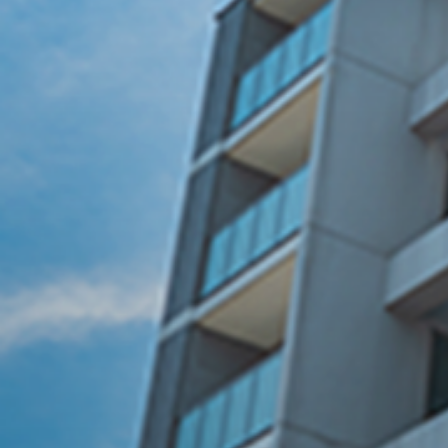
B
瑞穂市で
が選ばれる