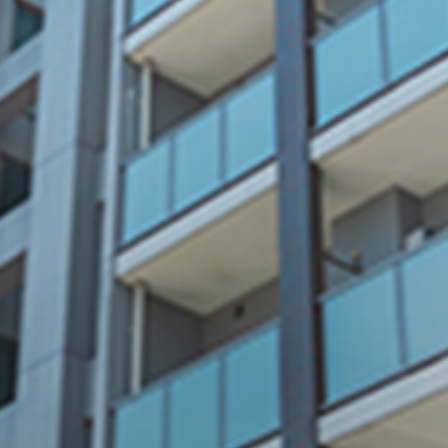
ETA
にお任せくださ
01
予算内で
おさめる提案力
お客様の事業内容や課題を
深く理解し、丁寧にヒアリン