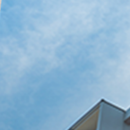
オフィスから店舗ま
瑞穂市のビジネス空
TOP
岐阜県
瑞穂市
岐阜県
瑞