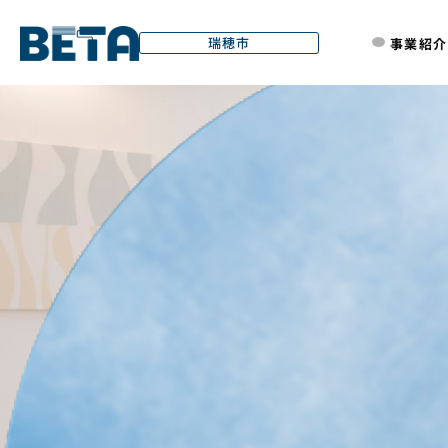
01
02
03
04
05
06
07
.
.
.
.
.
.
.
内
瑞穂市
事業紹介
容
を
ス
キ
ッ
プ