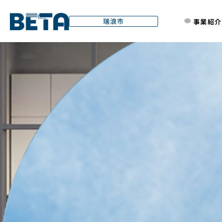
01
02
03
04
05
06
07
.
.
.
.
.
.
.
内
瑞浪市
事業紹介
容
を
ス
キ
ッ
プ