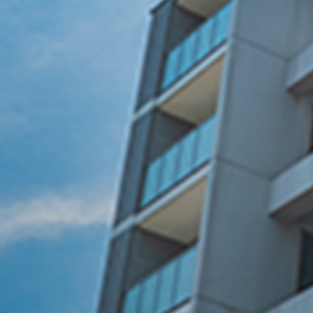
B
瑞浪市で
が選ばれる