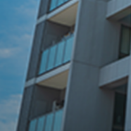
理由
03
明朗会計と
安心の価格設定