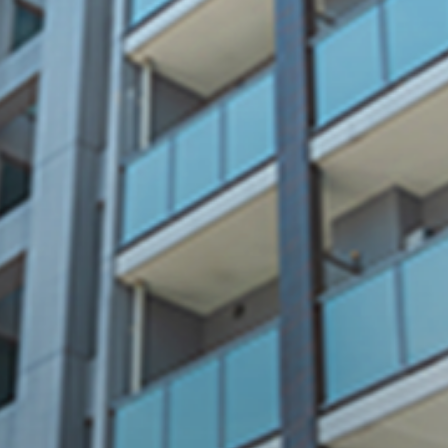
ETA
にお任せくださ
01
予算内で
おさめる提案力
お客様の事業内容や課題を
深く理解し、丁寧にヒアリン