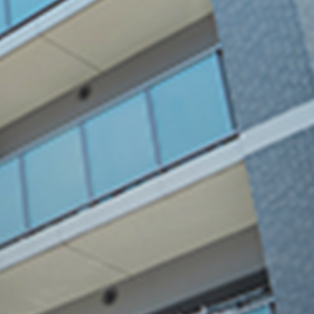
い
02
プロの技で
確かな品質を保
証
多数のリフォーム実績と、経