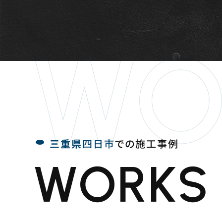
WO
三重県
四日市
での施工事例
WORKS