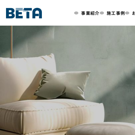
内
事業紹介
施工事例
容
を
ス
キ
ッ
プ