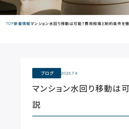
TOP
新着情報
マンション水回り移動は可能？費用相場と制約条件を
ブログ
2025.7.4
マンション水回り移動は
説