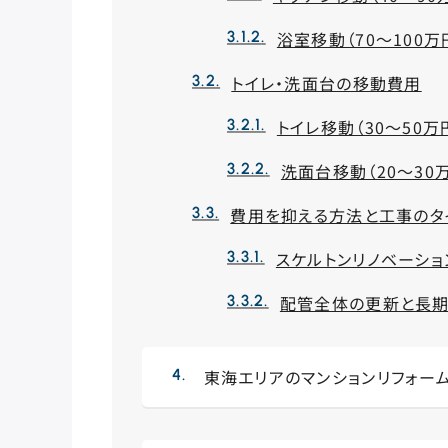
浴室移動（70～100
トイレ・洗面台の移動費用
トイレ移動（30～50
洗面台移動（20～30
費用を抑える方法と工事のタ
スケルトンリノベーショ
配管全体の更新と長期
東海エリアのマンションリフォー