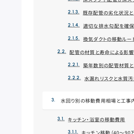
既存配管の劣化状況と
適切な排水勾配を確保
換気ダクトの移動ルー
配管の材質と寿命による影響
築年数別の配管材質
水漏れリスクと水質
水回り別の移動費用相場と工事
キッチン・浴室の移動費用
キッチン移動（40～9