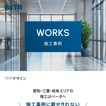
内
容
を
ス
WORKS
キ
ッ
施工事例
プ
TOP
デザイン
愛知・三重・岐阜エリアの
施工はベータへ
施工事例に載せきれない