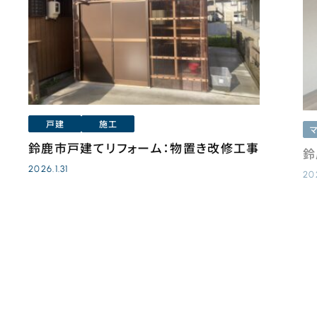
戸建
施工
鈴鹿市戸建てリフォーム：物置き改修工事
鈴
2026.1.31
20