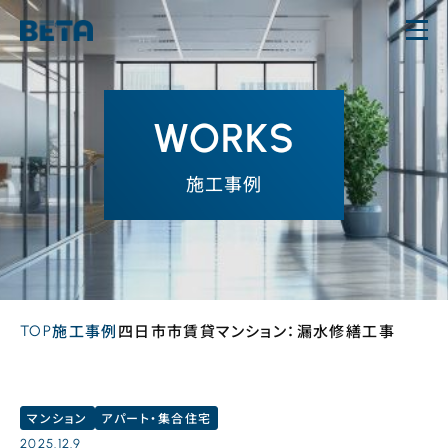
内
容
を
ス
WORKS
キ
ッ
施工事例
プ
TOP
施工事例
四日市市賃貸マンション：漏水修繕工事
マンション
アパート・集合住宅
2025.12.9