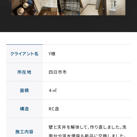
クライアント名
Y様
所在地
四日市市
面積
４㎡
構造
RC造
壁と天井を解体して、作り直しました。洗
施工内容
面台や温水便座も新品に交換しました。