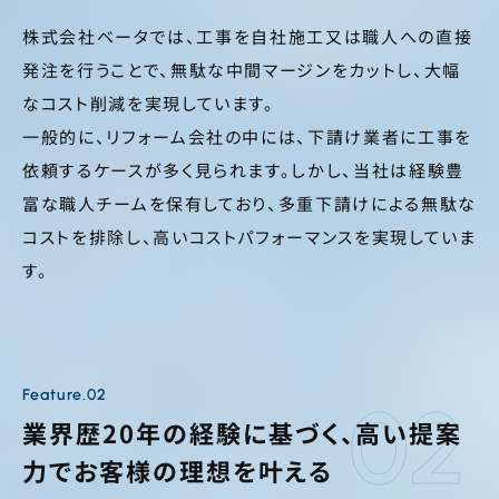
効率的な作業工程と徹底した品質管理により、工期を
株式会社ベータでは、工事を自社施工又は職人への直接
厳守し、高品質な仕上がりを実現いたします。
発注を行うことで、無駄な中間マージンをカットし、大幅
なコスト削減を実現しています。
一般的に、リフォーム会社の中には、下請け業者に工事を
05
依頼するケースが多く見られます。しかし、当社は経験豊
富な職人チームを保有しており、多重下請けによる無駄な
コストを排除し、高いコストパフォーマンスを実現していま
す。
Feature.02
業界歴20年の経験に基づく、高い提案
力でお客様の理想を叶える
万全の
アフターフォロー体制