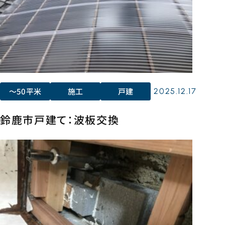
〜50平米
施工
戸建
2025.12.17
鈴鹿市戸建て：波板交換