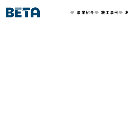
内
事業紹介
施工事例
容
を
ス
キ
ッ
プ