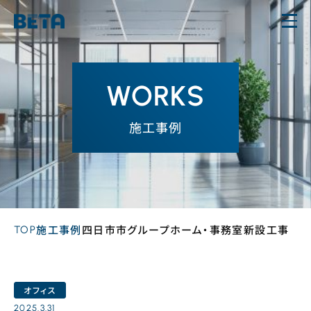
内
容
を
ス
WORKS
キ
ッ
施工事例
プ
TOP
施工事例
四日市市グループホーム・事務室新設工事
オフィス
2025.3.31