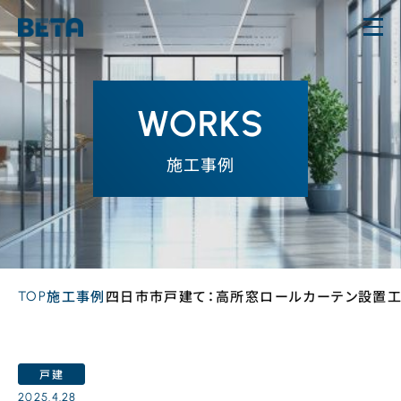
内
容
を
ス
WORKS
キ
ッ
施工事例
プ
TOP
施工事例
四日市市戸建て：高所窓ロールカーテン設置
戸建
2025.4.28