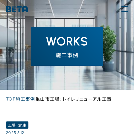
内
容
を
ス
WORKS
キ
ッ
施工事例
プ
TOP
施工事例
亀山市工場：トイレリニューアル工事
工場・倉庫
2025.5.12