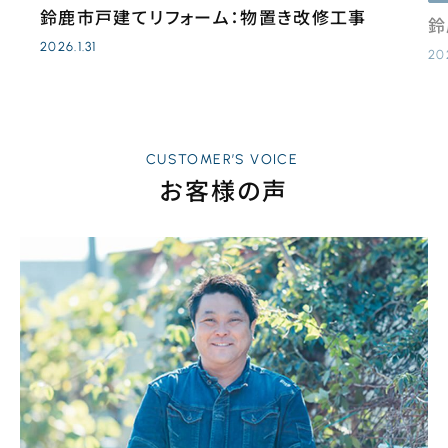
鈴鹿市戸建てリフォーム：物置き改修工事
鈴
2026.1.31
20
CUSTOMER’S VOICE
お客様の声