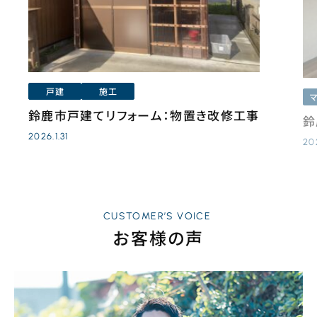
戸建
施工
鈴鹿市戸建てリフォーム：物置き改修工事
鈴
2026.1.31
20
CUSTOMER’S VOICE
お客様の声