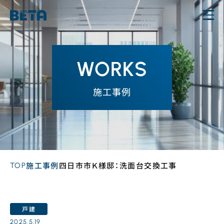
内
容
を
ス
WORKS
キ
ッ
施工事例
プ
TOP
施工事例
四日市市Ｋ様邸：洗面台交換工事
戸建
2025.5.19