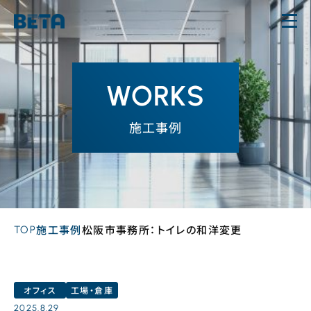
内
容
を
ス
WORKS
キ
ッ
施工事例
プ
TOP
施工事例
松阪市事務所：トイレの和洋変更
オフィス
工場・倉庫
2025.8.29