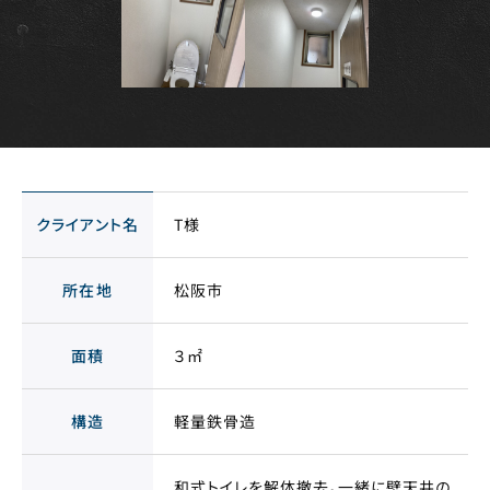
クライアント名
T様
所在地
松阪市
面積
３㎡
構造
軽量鉄骨造
和式トイレを解体撤去。一緒に壁天井の