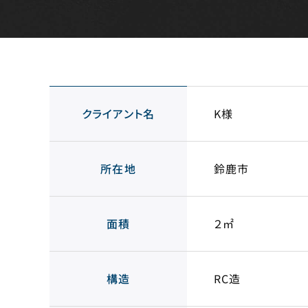
クライアント名
K様
所在地
鈴鹿市
面積
２㎡
構造
RC造