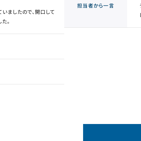
担当者から
一言
ていましたので、開口して
した。