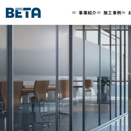
内
事業紹介
施工事例
容
を
ス
キ
ッ
プ