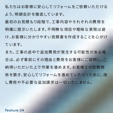
私たちはお客様に安心してリフォームをご依頼いただける
よう、明朗会計を徹底しています。
最初のお見積もり段階で、工事内容やそれぞれの費用を
明確に提示いたします。不明瞭な項目や曖昧な表現は避
け、お客様に分かりやすい見積書を作成することを心がけ
ています。
また、工事の途中で追加費用が発生する可能性がある場
合は、必ず事前にその理由と費用をお客様にご説明し、ご
納得いただいた上で作業を進めます。お客様との信頼関
係を築き、安心してリフォームを進めていただくために、隠
し費用や不必要な追加請求は一切いたしません。
Feature.04