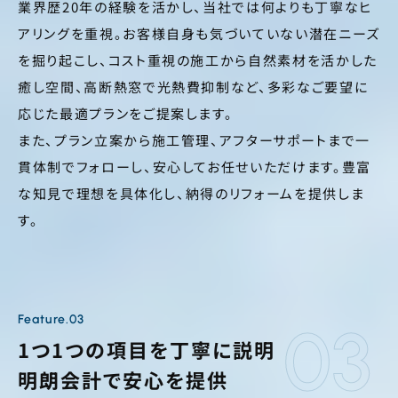
工事完了後も、定期点検やメンテナンスなど、万全の
業界歴20年の経験を活かし、当社では何よりも丁寧なヒ
アフターフォロー体制で、お客様をサポートいたしま
アリングを重視。お客様自身も気づいていない潜在ニーズ
す。
を掘り起こし、コスト重視の施工から自然素材を活かした
癒し空間、高断熱窓で光熱費抑制など、多彩なご要望に
応じた最適プランをご提案します。
また、プラン立案から施工管理、アフターサポートまで一
貫体制でフォローし、安心してお任せいただけます。豊富
な知見で理想を具体化し、納得のリフォームを提供しま
す。
Feature.03
1つ1つの項目を丁寧に説明
明朗会計で安心を提供