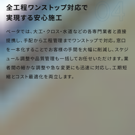
全工程ワンストップ対応で
実現する安心施工
ベータでは、大工・クロス・水道などの各専門業者と直接
提携し、手配から工程管理までワンストップで対応。窓口
を一本化することでお客様の手間を大幅に削減し、スケジ
ュール調整や品質管理も一括してお任せいただけます。業
者間の細かな調整や急な変更にも迅速に対応し、工期短
縮とコスト最適化を両立します。
マンションリフォームの費用目安
施工内容
費用目安
工期