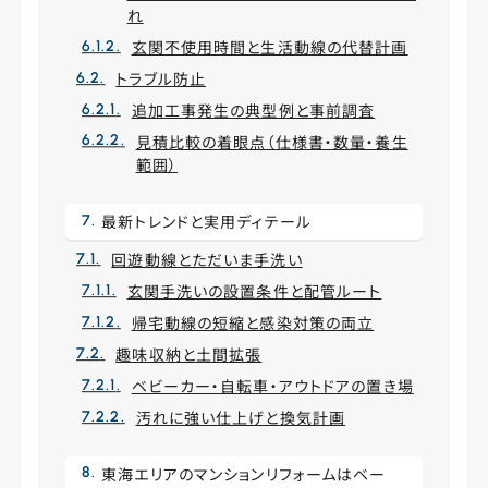
れ
玄関不使用時間と生活動線の代替計画
トラブル防止
追加工事発生の典型例と事前調査
見積比較の着眼点（仕様書・数量・養生
範囲）
最新トレンドと実用ディテール
回遊動線とただいま手洗い
玄関手洗いの設置条件と配管ルート
帰宅動線の短縮と感染対策の両立
趣味収納と土間拡張
ベビーカー・自転車・アウトドアの置き場
汚れに強い仕上げと換気計画
東海エリアのマンションリフォームはベー