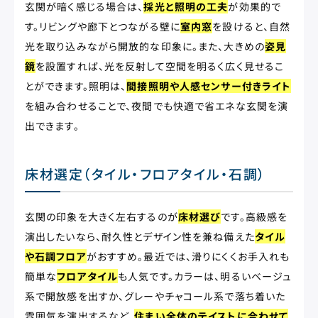
玄関が暗く感じる場合は、
採光と照明の工夫
が効果的で
す。リビングや廊下とつながる壁に
室内窓
を設けると、自然
光を取り込みながら開放的な印象に。また、大きめの
姿見
鏡
を設置すれば、光を反射して空間を明るく広く見せるこ
とができます。照明は、
間接照明や人感センサー付きライト
を組み合わせることで、夜間でも快適で省エネな玄関を演
出できます。
床材選定（タイル・フロアタイル・石調）
玄関の印象を大きく左右するのが
床材選び
です。高級感を
演出したいなら、耐久性とデザイン性を兼ね備えた
タイル
や石調フロア
がおすすめ。最近では、滑りにくくお手入れも
簡単な
フロアタイル
も人気です。カラーは、明るいベージュ
系で開放感を出すか、グレーやチャコール系で落ち着いた
雰囲気を演出するなど、
住まい全体のテイストに合わせて