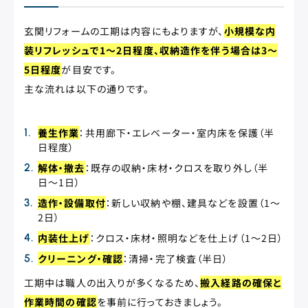
玄関リフォームの工期は内容にもよりますが、
小規模な内
装リフレッシュで1〜2日程度、収納造作を伴う場合は3〜
5日程度
が目安です。
主な流れは以下の通りです。
養生作業
：共用廊下・エレベーター・室内床を保護（半
日程度）
解体・撤去
：既存の収納・床材・クロスを取り外し（半
日〜1日）
造作・設備取付
：新しい収納や棚、建具などを設置（1〜
2日）
内装仕上げ
：クロス・床材・照明などを仕上げ（1〜2日）
クリーニング・確認
：清掃・完了検査（半日）
工期中は職人の出入りが多くなるため、
搬入経路の確保と
作業時間の確認
を事前に行っておきましょう。