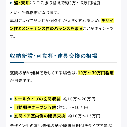
壁・天井
：クロス張り替えで約3万〜6万円程度
といった価格帯になります。
素材によって見た目や耐久性が大きく変わるため、
デザイ
ン性とメンテナンス性のバランスを取る
ことがポイントで
す。
収納新設・可動棚・建具交換の相場
玄関収納や建具を新しくする場合は、
10万〜30万円程度
が目安です。
トールタイプの玄関収納
：約10万〜20万円
可動棚やオープン収納
：約5万〜10万円
玄関ドア室内側の建具交換
：約10万〜15万円
デザイン性の高い造作収納や間接照明付きタイプを選ぶ