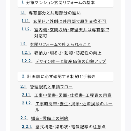
分譲マンション玄関リフォームの基本
専有部分と共用部分の違い
玄関ドア外側は共用部で原則交換不可
室内側・玄関収納・床壁天井は専有部で
対応可
玄関リフォームで叶えられること
収納力・明るさ・動線・防犯性の向上
デザイン統一と資産価値の印象アップ
計画前に必ず確認する制約と手続き
管理規約と申請フロー
工事申請書・図面・仕様書・工程表の用意
工事時間帯・養生・掲示・近隣挨拶のルー
ル
構造・設備上の制約
壁式構造・梁形状・電気配線の注意点