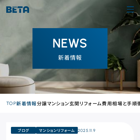
内
容
を
ス
NEWS
キ
ッ
新着情報
プ
TOP
新着情報
分譲マンション玄関リフォーム費用相場と手順
ブログ
マンションリフォーム
2025.11.9