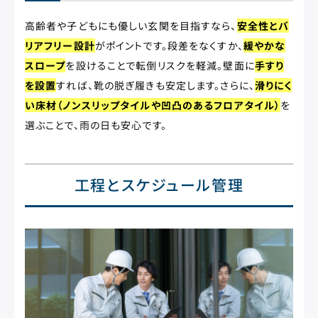
高齢者や子どもにも優しい玄関を目指すなら、
安全性とバ
リアフリー設計
がポイントです。段差をなくすか、
緩やかな
スロープ
を設けることで転倒リスクを軽減。壁面に
手すり
を設置
すれば、靴の脱ぎ履きも安定します。さらに、
滑りにく
い床材（ノンスリップタイルや凹凸のあるフロアタイル）
を
選ぶことで、雨の日も安心です。
工程とスケジュール管理