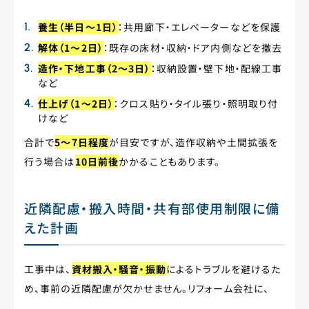
養生（半日〜1日）
：共用廊下・エレベーターなどを保護
解体（1〜2日）
：既存の床材・収納・ドア内側などを撤去
造作・下地工事（2〜3日）
：収納設置・壁下地・配線工事
など
仕上げ（1〜2日）
：クロス貼り・タイル張り・照明取り付
けなど
合計で
5〜7日程度
が目安ですが、造作収納や土間拡張を
行う場合は
10日前後
かかることもあります。
近隣配慮・搬入時間・共有部使用制限に備
えた計画
工事中は、
資材搬入・騒音・振動
によるトラブルを避けるた
め、事前の近隣配慮が欠かせません。リフォーム会社に、