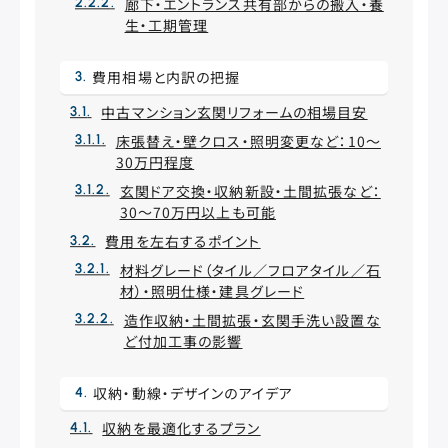
廊下・エントランス共有部からの搬入・養
生・工期管理
費用相場と内訳の把握
中古マンション玄関リフォームの相場目安
床張替え・壁クロス・照明変更など：10〜
30万円程度
玄関ドア交換・収納新設・土間拡張など：
30〜70万円以上も可能
費用を左右するポイント
材料グレード（タイル／フロアタイル／石
材）・照明仕様・建具グレード
造作収納・土間拡張・玄関手洗い設置な
ど付加工事の影響
収納・動線・デザインのアイデア
収納を最適化するプラン