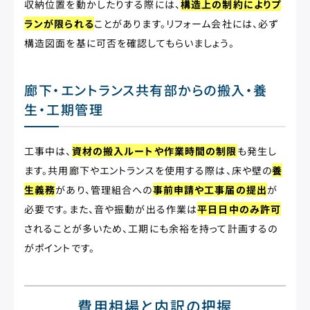
収納位置を動かしたりする際には、
構造上の制約によりプ
ランが限られる
ことがあります。リフォーム会社には、必ず
構造図面を基に可否を確認してもらいましょう。
廊下・エントランス共有部からの搬入・養
生・工期管理
工事中は、
資材の搬入ルートや作業時間の制限
も発生し
ます。共用廊下やエントランスを使用する際は、床や壁の
養
生義務
があり、管理組合への
事前申請や工事届の提出
が
必要です。また、音や振動が出る作業は
平日日中のみ許可
されることが多いため、工期にも余裕を持って計画するの
がポイントです。
費用相場と内訳の把握