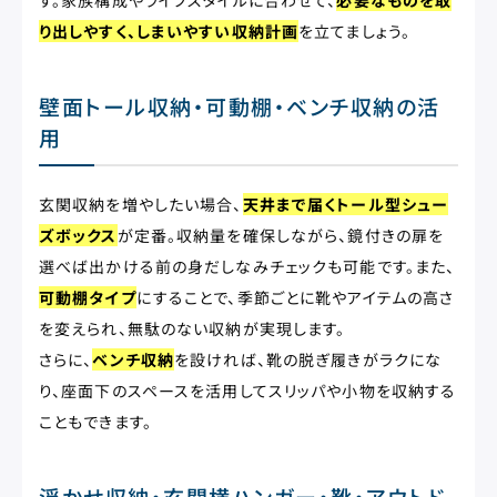
す。家族構成やライフスタイルに合わせて、
必要なものを取
り出しやすく、しまいやすい収納計画
を立てましょう。
壁面トール収納・可動棚・ベンチ収納の活
用
玄関収納を増やしたい場合、
天井まで届くトール型シュー
ズボックス
が定番。収納量を確保しながら、鏡付きの扉を
選べば出かける前の身だしなみチェックも可能です。また、
可動棚タイプ
にすることで、季節ごとに靴やアイテムの高さ
を変えられ、無駄のない収納が実現します。
さらに、
ベンチ収納
を設ければ、靴の脱ぎ履きがラクにな
り、座面下のスペースを活用してスリッパや小物を収納する
こともできます。
浮かせ収納・玄関横ハンガー・靴・アウトド