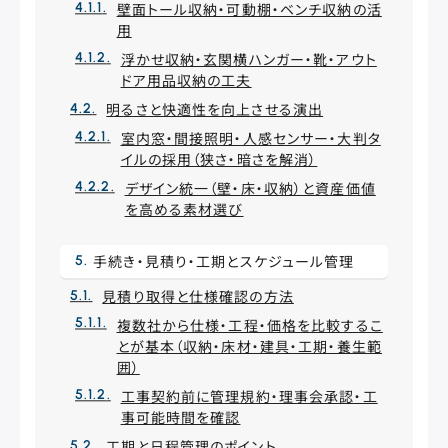
壁面トール収納・可動棚・ベンチ収納の活
用
浮かせ収納・玄関横ハンガー・靴・アウト
ドア用品収納の工夫
明るさと快適性を向上させる演出
室内窓・間接照明・人感センサー・大判タ
イルの採用（狭さ・暗さを解消）
デザイン統一（壁・床・収納）と資産価値
を高める素材選び
手続き・見積り・工期とスケジュール管理
見積り取得と仕様確認の方法
複数社から仕様・工程・価格を比較するこ
とが基本（収納・床材・建具・工期・養生範
囲）
工事契約前に管理規約・理事会承認・工
事可能時間を確認
工期と日程管理のポイント