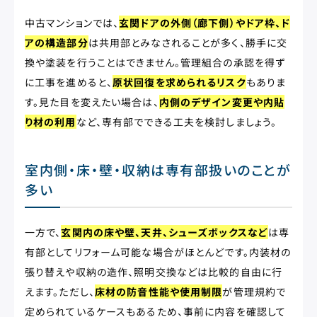
中古マンションでは、
玄関ドアの外側（廊下側）やドア枠、ド
アの構造部分
は共用部とみなされることが多く、勝手に交
換や塗装を行うことはできません。管理組合の承認を得ず
に工事を進めると、
原状回復を求められるリスク
もありま
す。見た目を変えたい場合は、
内側のデザイン変更や内貼
り材の利用
など、専有部でできる工夫を検討しましょう。
室内側・床・壁・収納は専有部扱いのことが
多い
一方で、
玄関内の床や壁、天井、シューズボックスなど
は専
有部としてリフォーム可能な場合がほとんどです。内装材の
張り替えや収納の造作、照明交換などは比較的自由に行
えます。ただし、
床材の防音性能や使用制限
が管理規約で
定められているケースもあるため、事前に内容を確認して