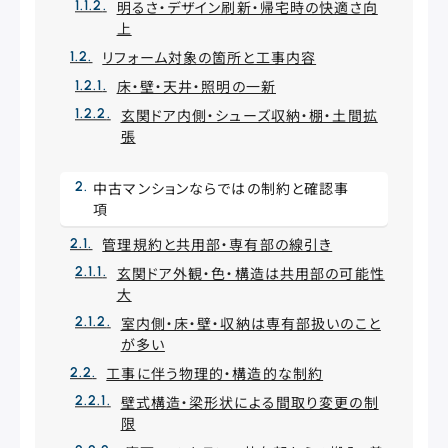
明るさ・デザイン刷新・帰宅時の快適さ向
上
リフォーム対象の箇所と工事内容
床・壁・天井・照明の一新
玄関ドア内側・シューズ収納・棚・土間拡
張
中古マンションならではの制約と確認事
項
管理規約と共用部・専有部の線引き
玄関ドア外観・色・構造は共用部の可能性
大
室内側・床・壁・収納は専有部扱いのこと
が多い
工事に伴う物理的・構造的な制約
壁式構造・梁形状による間取り変更の制
限