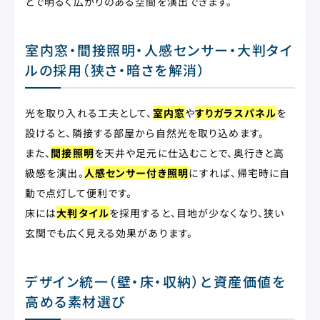
とで明るく広がりのある空間を演出できます。
室内窓・間接照明・人感センサー・大判タイ
ルの採用（狭さ・暗さを解消）
光を取り入れる工夫として、
室内窓
や
すりガラスパネル
を
設けると、隣接する部屋から自然光を取り込めます。
また、
間接照明
を天井や足元に仕込むことで、奥行きと高
級感を演出。
人感センサー付き照明
にすれば、帰宅時に自
動で点灯して便利です。
床には
大判タイル
を採用すると、目地が少なくなり、狭い
玄関でも広く見える効果があります。
デザイン統一（壁・床・収納）と資産価値を
高める素材選び