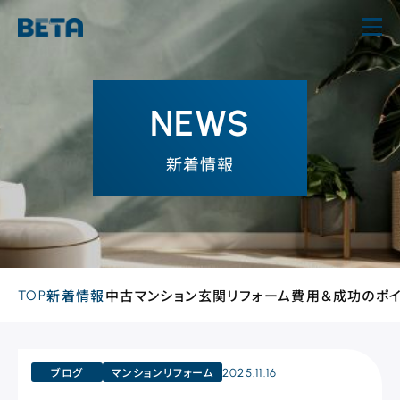
内
容
を
ス
NEWS
キ
ッ
新着情報
プ
TOP
新着情報
中古マンション玄関リフォーム費用＆成功のポ
ブログ
マンションリフォーム
2025.11.16