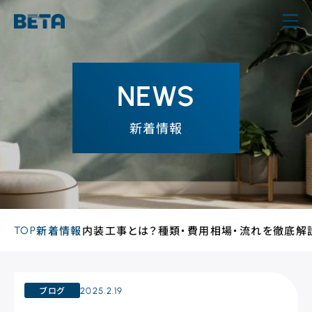
内
容
を
ス
NEWS
キ
ッ
新着情報
プ
TOP
新着情報
内装工事とは？種類・費用相場・流れを徹底解
ブログ
2025.2.19