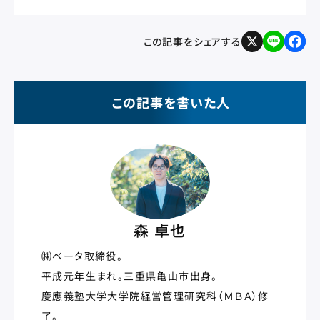
以上弊社からの連絡がない場合、メールが届いていない可能性があり
ます。大変お手数ですが再度フォームよりお問い合わせください。 必須
項目にご記入の上、 次のページヘお進みください。 残りの必須入力
この記事をシェアする
項目 / Step.01フォーム入力 Step.02入力内容確認 Step.03入力完
X
L
F
i
a
了 名前 必…
n
c
e
e
b
o
o
k
この記事を書いた人
森 卓也
㈱ベータ取締役。
平成元年生まれ。三重県亀山市出身。
慶應義塾大学大学院経営管理研究科（ＭＢＡ）修
了。