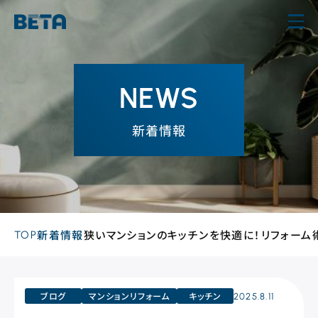
内
容
を
ス
NEWS
キ
ッ
新着情報
プ
TOP
新着情報
狭いマンションのキッチンを快適に！リフォーム
ブログ
マンションリフォーム
キッチン
2025.8.11