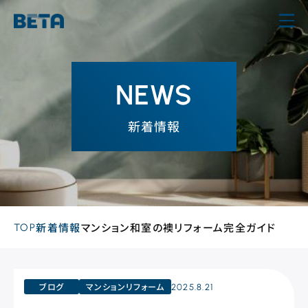
内
容
を
ス
NEWS
キ
ッ
新着情報
プ
TOP
新着情報
マンション和室の襖リフォーム完全ガイド
ブログ
マンションリフォーム
2025.8.21