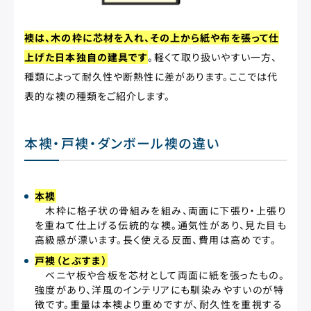
襖は、木の枠に芯材を入れ、その上から紙や布を張って仕
上げた日本独自の建具です
。軽くて取り扱いやすい一方、
種類によって耐久性や断熱性に差があります。ここでは代
表的な襖の種類をご紹介します。
本襖・戸襖・ダンボール襖の違い
本襖
木枠に格子状の骨組みを組み、両面に下張り・上張り
を重ねて仕上げる伝統的な襖。通気性があり、見た目も
高級感が漂います。長く使える反面、費用は高めです。
戸襖（とぶすま）
ベニヤ板や合板を芯材として両面に紙を張ったもの。
強度があり、洋風のインテリアにも馴染みやすいのが特
徴です。重量は本襖より重めですが、耐久性を重視する