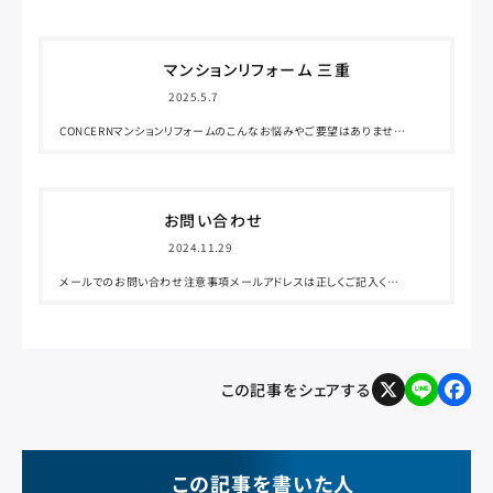
マンションリフォーム 三重
2025.5.7
CONCERNマンションリフォームのこんなお悩みやご要望はありません
か？WorriesWorries限られた予算内で優先順位をどうつけるべきか
迷うリフォームをしたいけど他社で断られてしまった…近隣住民への
配慮と工事中のトラブルが心配今の間取りにもう限界…でも本当に
変えられるの？見積もりが高すぎて…でも安すぎる業者も不安で決め
お問い合わせ
られないそんなマンションリフォームのお悩みはリフォームのプロ集団
にお気軽にご相談ください！SolutionSolution東海エリアを中心に
2024.11.29
1,000件以上の施工実績東海エリアで1,000件を超える豊富な施工
実績は、…
メールでのお問い合わせ注意事項メールアドレスは正しくご記入くだ
さい。半角カナ入力は文字化けの原因となりますのでご注意ください。
送信して頂いた内容につきましての秘密は厳守いたします。万が一3日
以上弊社からの連絡がない場合、メールが届いていない可能性があり
ます。大変お手数ですが再度フォームよりお問い合わせください。 必須
項目にご記入の上、 次のページヘお進みください。 残りの必須入力
この記事をシェアする
項目 / Step.01フォーム入力 Step.02入力内容確認 Step.03入力完
X
L
F
i
a
了 名前 必…
n
c
e
e
b
o
o
k
この記事を書いた人