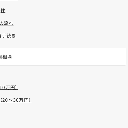
要性
の流れ
請手続き
用相場
10万円）
20～30万円）