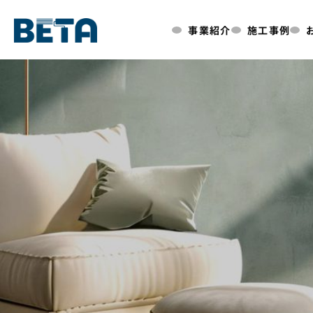
内
事業紹介
施工事例
容
を
ス
キ
ッ
プ