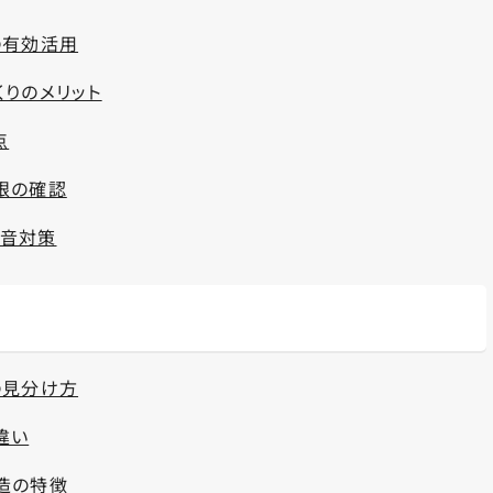
の有効活用
りのメリット
点
限の確認
騒音対策
の見分け方
違い
造の特徴