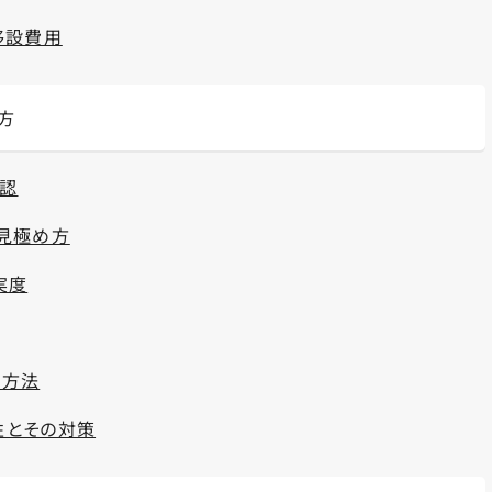
移設費用
方
確認
見極め方
実度
認方法
性とその対策