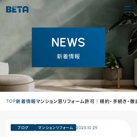
内
容
を
ス
NEWS
キ
ッ
新着情報
プ
TOP
新着情報
マンション窓リフォーム許可｜規約・手続き・徹
ブログ
マンションリフォーム
2025.10.29