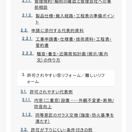
管理規約・細則の確認と管理会社への事
前相談
製品仕様・搬入経路・工程表の準備ポイン
ト
申請に添付する代表的資料
工事申請書・仕様書・技術資料・工程表・
誓約書
騒音・養生・近隣周知計画（掲示/案内
文）の作り方
許可されやすい窓リフォーム／難しいリフ
ォーム
許可されやすい代表例
内窓（二重窓）設置——外観不変更・断熱/
防音向上
同等意匠のガラス交換（強度・防火基準を
満たす）
許可が下りにくい・条件付きの例