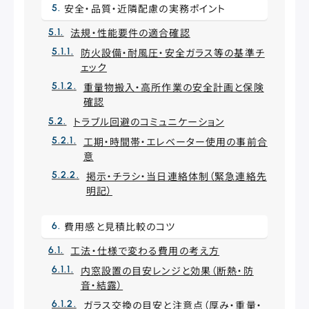
安全・品質・近隣配慮の実務ポイント
法規・性能要件の適合確認
防火設備・耐風圧・安全ガラス等の基準チ
ェック
重量物搬入・高所作業の安全計画と保険
確認
トラブル回避のコミュニケーション
工期・時間帯・エレベーター使用の事前合
意
掲示・チラシ・当日連絡体制（緊急連絡先
明記）
費用感と見積比較のコツ
工法・仕様で変わる費用の考え方
内窓設置の目安レンジと効果（断熱・防
音・結露）
ガラス交換の目安と注意点（厚み・重量・