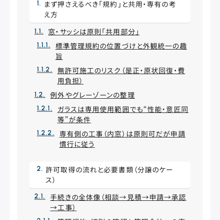
まず押さえるべき「規約」と共用・専有の考
え方
窓・サッシは原則「共用部分」
標準管理規約の位置づけと外観統一の趣
旨
無許可施工のリスク（是正・原状回復・費
用負担）
例外やグレーゾーンの整理
ガラスは専用使用範囲でも“性能・意匠同
等”が条件
専有側の工事（内窓）は原則可だが申請
慣行に従う
許可取得の流れと必要書類（分譲のケー
ス）
手続きの全体像（相談→見積→申請→承認
→工事）