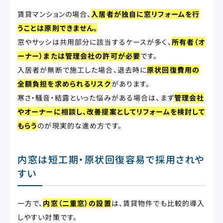
賃貸マンションの場合、
入居者が独自に窓リフォームを行
うことは原則できません。
窓やサッシは共用部分に該当するケースが多く、
所有者（オ
ーナー）または管理会社の許可が必要
です。
入居者が無断で施工した場合、退去時に
原状回復費用の
全額負担を求められるリスク
があります。
寒さ・騒音・結露といった悩みがある場合は、まず
管理会社
やオーナーに相談し、改善提案としてリフォームを検討して
もらう
のが現実的な進め方です。
内窓は短工期・原状回復容易で採用されや
すい
一方で、
内窓（二重窓）の設置
は、賃貸物件でも比較的導入
しやすい対策です。