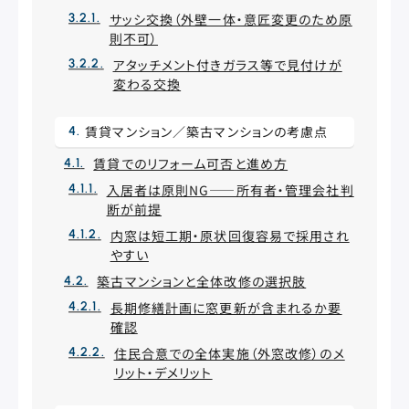
サッシ交換（外壁一体・意匠変更のため原
則不可）
アタッチメント付きガラス等で見付けが
変わる交換
賃貸マンション／築古マンションの考慮点
賃貸でのリフォーム可否と進め方
入居者は原則NG——所有者・管理会社判
断が前提
内窓は短工期・原状回復容易で採用され
やすい
築古マンションと全体改修の選択肢
長期修繕計画に窓更新が含まれるか要
確認
住民合意での全体実施（外窓改修）のメ
リット・デメリット