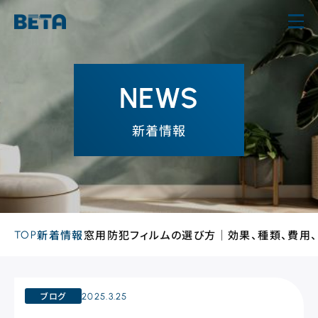
内
容
を
ス
NEWS
キ
ッ
新着情報
プ
TOP
新着情報
窓用防犯フィルムの選び方｜効果、種類、費用
ブログ
2025.3.25