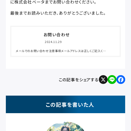
に株式会社ベータまでお問い合わせください。
最後までお読みいただき、ありがとうございました。
お問い合わせ
2024.11.29
メールでのお問い合わせ注意事項メールアドレスは正しくご記入くだ
さい。半角カナ入力は文字化けの原因となりますのでご注意ください。
送信して頂いた内容につきましての秘密は厳守いたします。万が一3日
以上弊社からの連絡がない場合、メールが届いていない可能性があり
ます。大変お手数ですが再度フォームよりお問い合わせください。 必須
項目にご記入の上、 次のページヘお進みください。 残りの必須入力
この記事をシェアする
項目 / Step.01フォーム入力 Step.02入力内容確認 Step.03入力完
X
L
F
i
a
了 名前 必…
n
c
e
e
b
o
o
k
この記事を書いた人