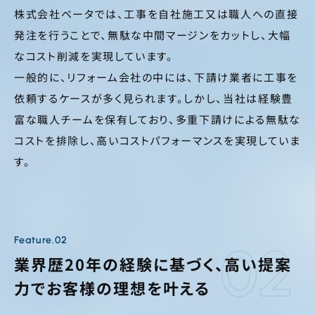
効率的な作業工程と徹底した品質管理により、工期を
株式会社ベータでは、工事を自社施工又は職人への直接
厳守し、高品質な仕上がりを実現いたします。
発注を行うことで、無駄な中間マージンをカットし、大幅
なコスト削減を実現しています。
一般的に、リフォーム会社の中には、下請け業者に工事を
05
依頼するケースが多く見られます。しかし、当社は経験豊
富な職人チームを保有しており、多重下請けによる無駄な
コストを排除し、高いコストパフォーマンスを実現していま
す。
Feature.02
業界歴20年の経験に基づく、高い提案
力でお客様の理想を叶える
万全の
アフターフォロー体制