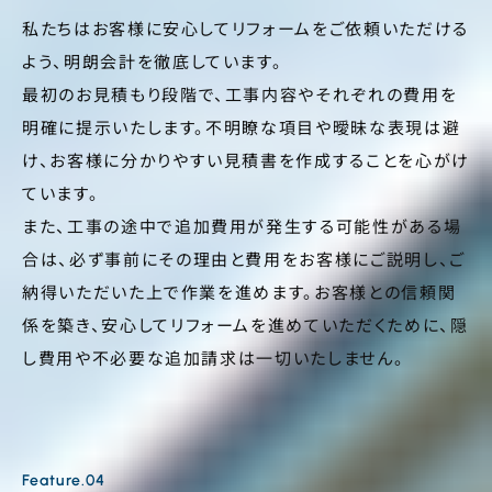
私たちはお客様に安心してリフォームをご依頼いただける
よう、明朗会計を徹底しています。
最初のお見積もり段階で、工事内容やそれぞれの費用を
明確に提示いたします。不明瞭な項目や曖昧な表現は避
け、お客様に分かりやすい見積書を作成することを心がけ
ています。
また、工事の途中で追加費用が発生する可能性がある場
合は、必ず事前にその理由と費用をお客様にご説明し、ご
納得いただいた上で作業を進めます。お客様との信頼関
係を築き、安心してリフォームを進めていただくために、隠
し費用や不必要な追加請求は一切いたしません。
Feature.04